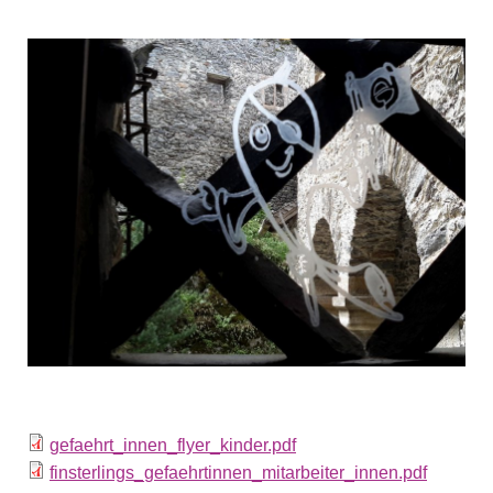
gefaehrt_innen_flyer_kinder.pdf
finsterlings_gefaehrtinnen_mitarbeiter_innen.pdf