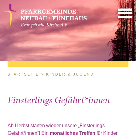
Direkt zum Inhalt
Sie sind hier
STARTSEITE
KINDER & JUGEND
Finsterlings Gefährt*innen
Ab Herbst starten wieder unsere „Finsterlings
Gefährt*innen“! Ein
monatliches Treffen
für Kinder