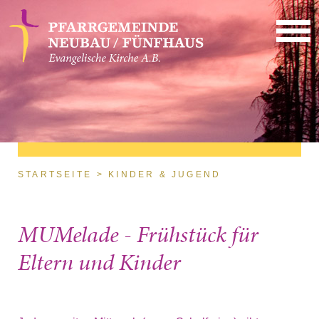
Direkt zum Inhalt
Sie sind hier
STARTSEITE
KINDER & JUGEND
MUMelade - Frühstück für
Eltern und Kinder