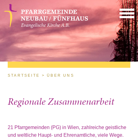
Direkt zum Inhalt
Sie sind hier
STARTSEITE
ÜBER UNS
Regionale Zusammenarbeit
21 Pfarrgemeinden (PG) in Wien, zahlreiche geistliche
und weltliche Haupt- und Ehrenamtliche, viele Wege.