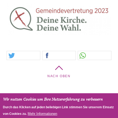
NACH OBEN
Wir nutzen Cookies um Ihre Nutzererfahrung zu verbessern
Auferstehungskirche - Pfarrgemeinde Neubau/Fünfhaus,
Durch das Klicken auf jeden beliebigen Link stimmen Sie unserem Einsatz
Lindengasse 44a, 1070 Wien, Österreich
Mehr Informationen
von Cookies zu.
Faceboo
(link is
RSS
Impressum
Datenschutz