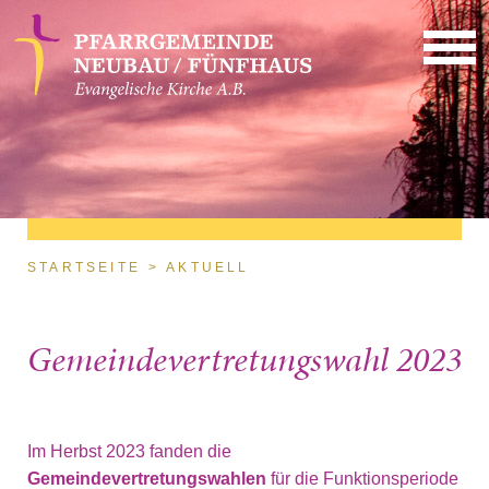
Direkt zum Inhalt
Sie sind hier
STARTSEITE
AKTUELL
Gemeindevertretungswahl 2023
Im Herbst 2023 fanden die
Gemeindevertretungswahlen
für die Funktionsperiode