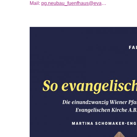
Mail:
pg.neubau_fuenfhaus@evang.at