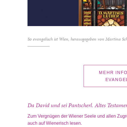
So evangelisch ist Wien, herausgegeben von Martina
MEHR INF
EVANGEL
Da David und sei Pantscherl. Altes Testame
Zum Vergnügen der Wiener Seele und allen Zugre
auch auf Wienerisch lesen.