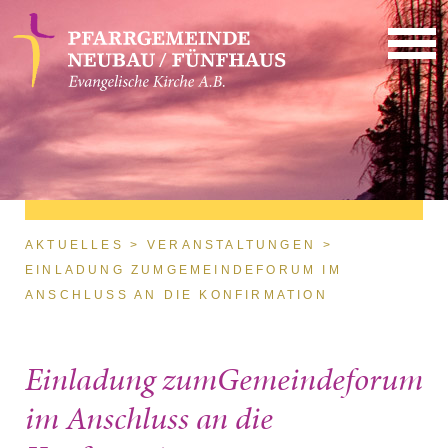
Direkt zum Inhalt
Sie sind hier
AKTUELLES
VERANSTALTUNGEN
EINLADUNG ZUMGEMEINDEFORUM IM
ANSCHLUSS AN DIE KONFIRMATION
Einladung zumGemeindeforum
im Anschluss an die