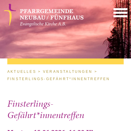
Direkt zum Inhalt
Sie sind hier
AKTUELLES
VERANSTALTUNGEN
FINSTERLINGS-GEFÄHRT*INNENTREFFEN
Finsterlings-
Gefährt*innentreffen