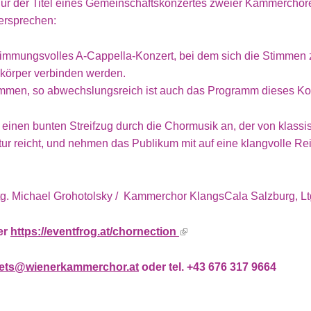
t nur der Titel eines Gemeinschaftskonzertes zweier Kammerchör
Versprechen:
 stimmungsvolles A-Cappella-Konzert, bei dem sich die Stimmen
körper verbinden werden.
Stimmen, so abwechslungsreich ist auch das Programm dieses K
 einen bunten Streifzug durch die Chormusik an, der von klassi
atur reicht, und nehmen das Publikum mit auf eine klangvolle R
g. Michael Grohotolsky / Kammerchor KlangsCala Salzburg, Ltg
er
https://eventfrog.at/chornection
(link is external)
kets@wienerkammerchor.at
oder tel. +43 676 317 9664