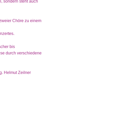
e, sondern steht auch
 zweier Chöre zu einem
onzertes.
scher bis
eise durch verschiedene
. Helmut Zeilner