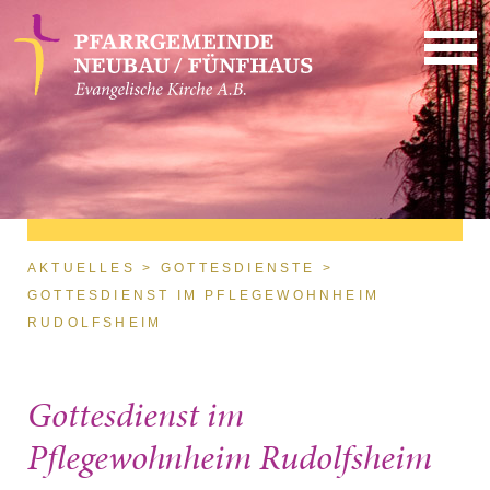
Direkt zum Inhalt
Sie sind hier
AKTUELLES
GOTTESDIENSTE
GOTTESDIENST IM PFLEGEWOHNHEIM
RUDOLFSHEIM
Gottesdienst im
Pflegewohnheim Rudolfsheim