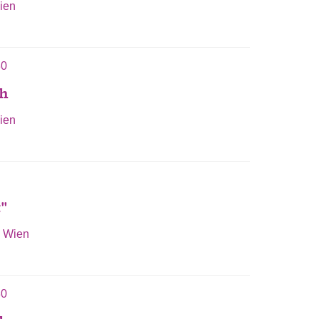
ien
30
ch
ien
"
0 Wien
30