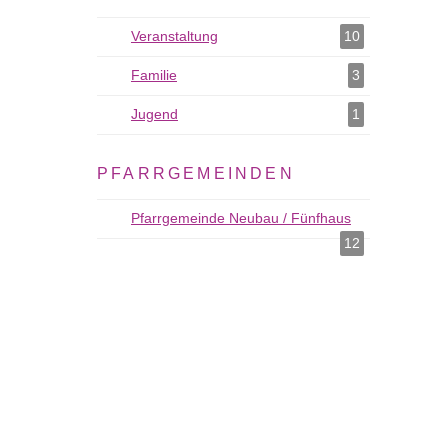
Veranstaltung
Veranstaltung als Filter hinzufügen
10
Familie
Familie als Filter hinzufügen
3
Jugend
Jugend als Filter hinzufügen
1
PFARRGEMEINDEN
Pfarrgemeinde Neubau / Fünfhaus
Pfarrgemeinde 
12