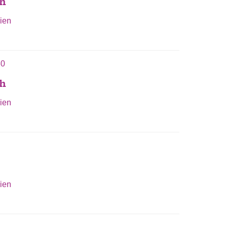
ch
ien
30
ch
ien
ien