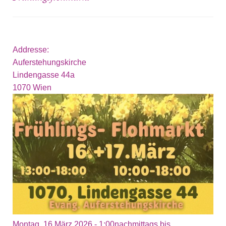
Addresse:
Auferstehungskirche
Lindengasse 44a
1070
Wien
Montag, 16 März 2026 -
1:00nachmittags
bis