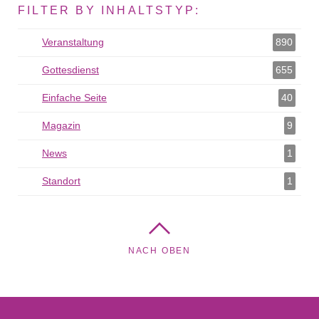
FILTER BY INHALTSTYP:
Veranstaltung
Veranstaltung als Filter hinzufügen
890
Gottesdienst
Gottesdienst als Filter hinzufügen
655
Einfache Seite
Einfache Seite als Filter hinzufügen
40
Magazin
Magazin als Filter hinzufügen
9
News
News als Filter hinzufügen
1
Standort
Standort als Filter hinzufügen
1
NACH OBEN