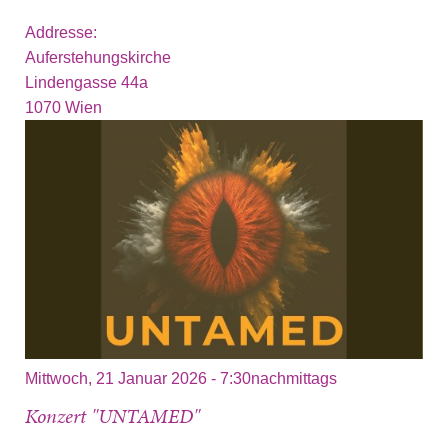
Addresse:
Auferstehungskirche
Lindengasse 44a
1070
Wien
Mittwoch, 21 Januar 2026 - 7:30nachmittags
Konzert "UNTAMED"