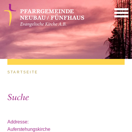
Direkt zum Inhalt
Sie sind hier
STARTSEITE
Suche
Addresse:
Auferstehungskirche