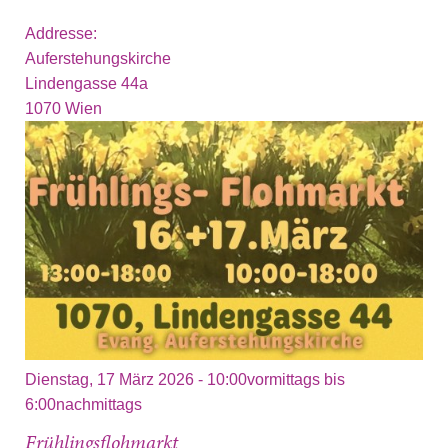
Addresse:
Auferstehungskirche
Lindengasse 44a
1070
Wien
Dienstag, 17 März 2026 -
10:00vormittags
bis
6:00nachmittags
Frühlingsflohmarkt