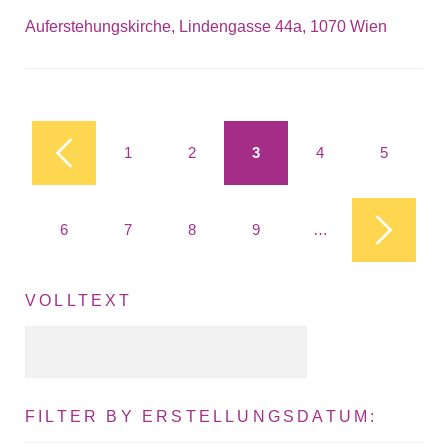
Auferstehungskirche, Lindengasse 44a, 1070 Wien
Seiten
1
2
3
4
5
6
7
8
9
…
VOLLTEXT
Volltext Suche
FILTER BY ERSTELLUNGSDATUM: