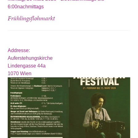
6:00nachmittags
Frühlingsflohmarkt
Addresse:
Auferstehungskirche
Lindengasse 44a
1070
Wien