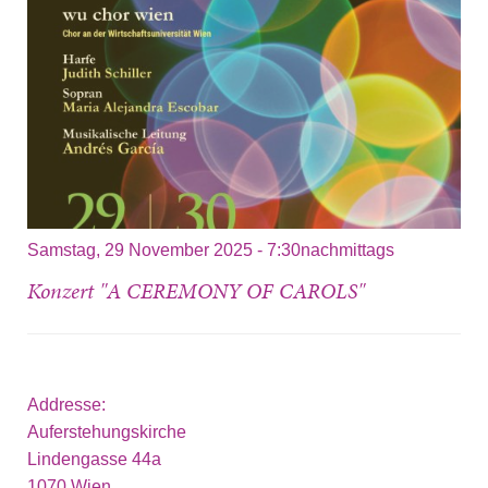
Samstag, 29 November 2025 - 7:30nachmittags
Konzert "A CEREMONY OF CAROLS"
Addresse:
Auferstehungskirche
Lindengasse 44a
1070
Wien