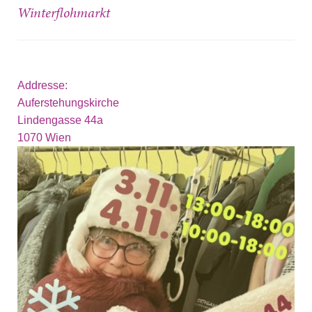
Winterflohmarkt
Addresse:
Auferstehungskirche
Lindengasse 44a
1070
Wien