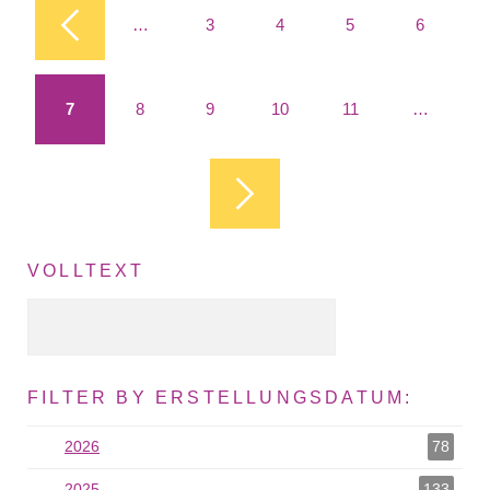
Seiten
…
3
4
5
6
7
8
9
10
11
…
VOLLTEXT
Volltext Suche
FILTER BY ERSTELLUNGSDATUM:
2026
2026 als Filter hinzufügen
78
2025
2025 als Filter hinzufügen
133