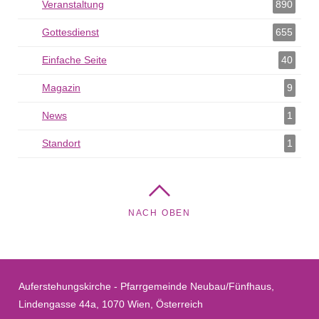
Veranstaltung
Veranstaltung als Filter hinzufügen
890
Gottesdienst
Gottesdienst als Filter hinzufügen
655
Einfache Seite
Einfache Seite als Filter hinzufügen
40
Magazin
Magazin als Filter hinzufügen
9
News
News als Filter hinzufügen
1
Standort
Standort als Filter hinzufügen
1
NACH OBEN
Auferstehungskirche - Pfarrgemeinde Neubau/Fünfhaus,
Lindengasse 44a, 1070 Wien, Österreich