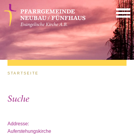
Direkt zum Inhalt
Sie sind hier
STARTSEITE
Suche
Addresse:
Auferstehungskirche